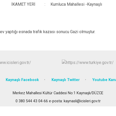
Gümüşova
İKAMET YERİ
:
Kumluca Mahallesi -Kaynaşlı
Kaynaşlı
Yığılca
v yaptığı esnada trafik kazası sonucu Gazi olmuştur.
Kaynaşlı Facebook
Kaynaşlı Twitter
Youtube Kan
Merkez Mahallesi Kültür Caddesi No:1 Kaynaşlı/DÜZCE
0 380 544 43 04-66 e-posta: kaynasli@icisleri.gov.tr