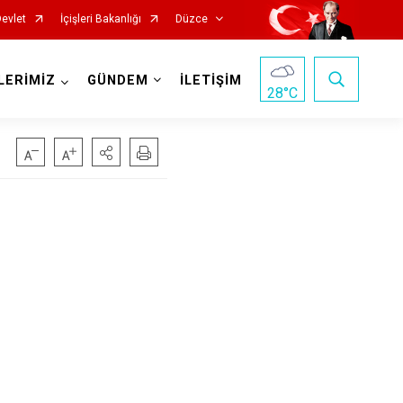
Devlet
İçişleri Bakanlığı
Düzce
LERİMİZ
GÜNDEM
İLETİŞİM
28
°C