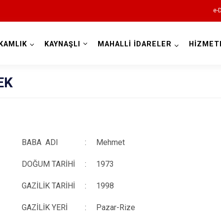
e-
KAMLIK
KAYNAŞLI
MAHALLİ İDARELER
HİZMET
Düzce
EK
BABA ADI
:
Mehmet
Cumayeri
DOĞUM TARİHİ
:
1973
Akçakoca
GAZİLİK TARİHİ
:
1998
Çilimli
Gölyaka
GAZİLİK YERİ
:
Pazar-Rize