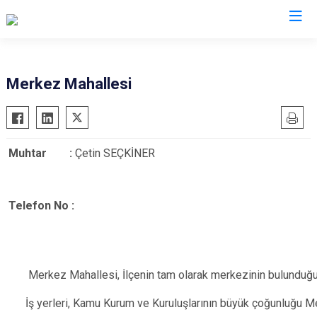
Düzce
Merkez Mahallesi
Cumayeri
Akçakoca
Muhtar :
Çetin SEÇKİNER
Çilimli
Gölyaka
Gümüşova
Telef
on No :
Kaynaşlı
Yığılca
Merkez Mahallesi, İlçenin tam olarak merkezinin bulunduğu 
İş yerleri, Kamu Kurum ve Kuruluşlarının büyük çoğunluğu M