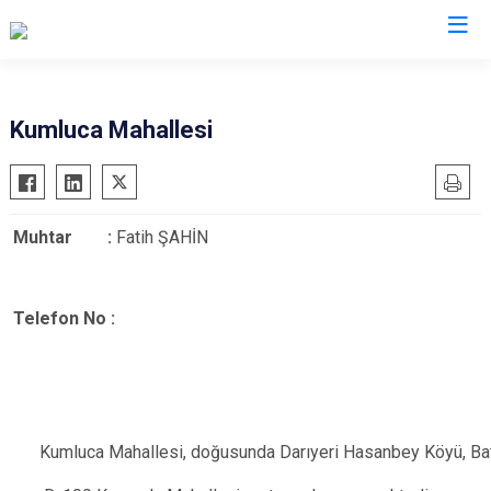
Düzce
Kumluca Mahallesi
Cumayeri
Akçakoca
Muhtar :
Fatih ŞAHİN
Çilimli
Gölyaka
Gümüşova
Telef
on No :
Kaynaşlı
Yığılca
Kumluca Mahallesi, doğusunda Darıyeri Hasanbey Köyü, Ba