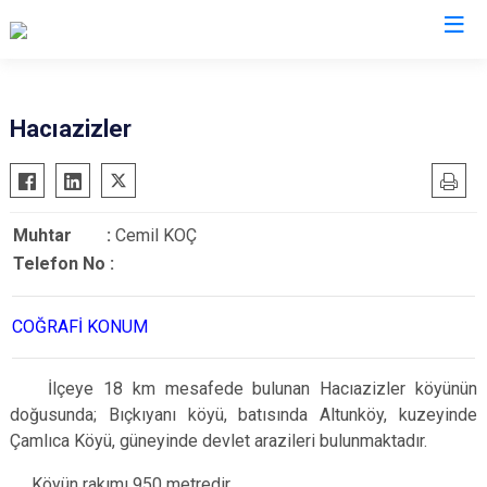
Düzce
Hacıazizler
Cumayeri
Akçakoca
Muhtar :
Cemil KOÇ
Çilimli
Telefon No :
Gölyaka
Gümüşova
COĞRAFİ KONUM
Kaynaşlı
Yığılca
İlçeye 18 km mesafede bulunan Hacıazizler köyünün
doğusunda; Bıçkıyanı köyü, batısında Altunköy, kuzeyinde
Çamlıca Köyü, güneyinde devlet arazileri bulunmaktadır.
Köyün rakımı 950 metredir.