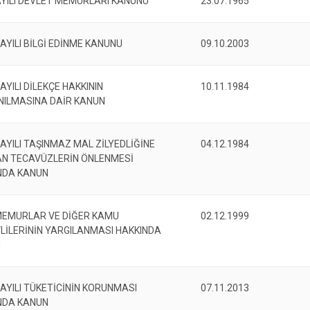
Gümüşova
AYILI DEVLET MEMURLARI KANUNU
23.07.1965
Kaynaşlı
AYILI BİLGİ EDİNME KANUNU
09.10.2003
Yığılca
AYILI DİLEKÇE HAKKININ
10.11.1984
NILMASINA DAİR KANUN
AYILI TAŞINMAZ MAL ZİLYEDLİĞİNE
04.12.1984
AN TECAVÜZLERİN ÖNLENMESİ
NDA KANUN
MEMURLAR VE DİĞER KAMU
02.12.1999
LİLERİNİN YARGILANMASI HAKKINDA
N
SAYILI TÜKETİCİNİN KORUNMASI
07.11.2013
NDA KANUN