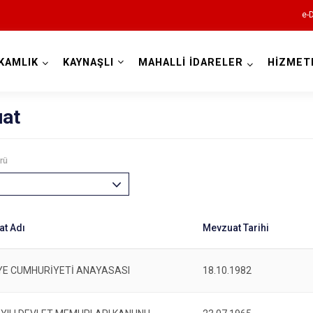
e-
KAMLIK
KAYNAŞLI
MAHALLİ İDARELER
HİZMET
Düzce
at
rü
Cumayeri
Akçakoca
Çilimli
YE CUMHURİYETİ ANAYASASI
18.10.1982
Gölyaka