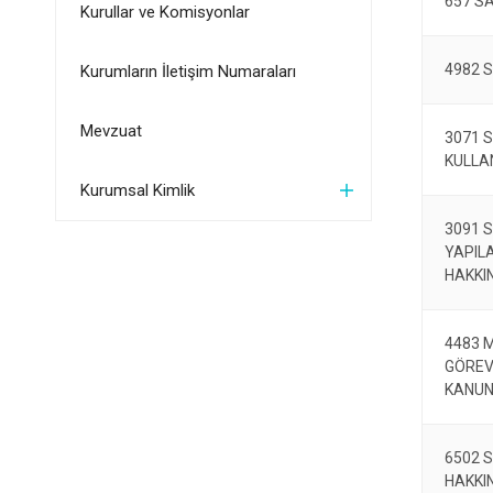
657 S
Kurullar ve Komisyonlar
4982 S
Kurumların İletişim Numaraları
Mevzuat
3071 S
KULLA
Kurumsal Kimlik
3091 S
YAPIL
HAKKI
4483 
GÖREV
KANU
6502 
HAKKI