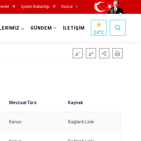
Devlet
İçişleri Bakanlığı
Düzce
LERİMİZ
GÜNDEM
İLETİŞİM
24
°C
Kanun
Bağlantı Linki