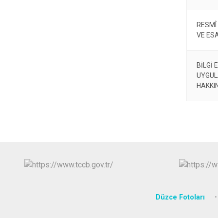
RESMÎ
VE ES
BİLGİ
UYGUL
HAKKI
Düzce Fotoları