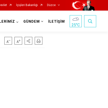
Devlet
İçişleri Bakanlığı
Düzce
LERİMİZ
GÜNDEM
İLETİŞİM
25
°C