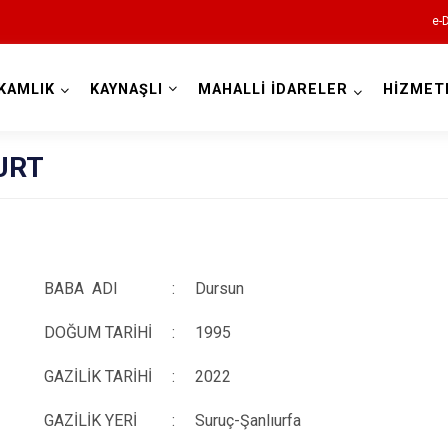
e-
KAMLIK
KAYNAŞLI
MAHALLİ İDARELER
HİZMET
Düzce
URT
BABA ADI
:
Dursun
Cumayeri
DOĞUM TARİHİ
:
1995
Akçakoca
GAZİLİK TARİHİ
:
2022
Çilimli
Gölyaka
GAZİLİK YERİ
:
Suruç-Şanlıurfa