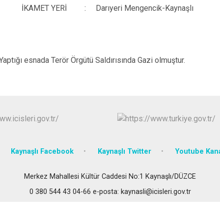
Gümüşova
İKAMET YERİ
:
Darıyeri Mengencik-Kaynaşlı
Kaynaşlı
Yığılca
aptığı esnada Terör Örgütü Saldırısında Gazi olmuştur.
Kaynaşlı Facebook
Kaynaşlı Twitter
Youtube Kan
Merkez Mahallesi Kültür Caddesi No:1 Kaynaşlı/DÜZCE
0 380 544 43 04-66 e-posta: kaynasli@icisleri.gov.tr