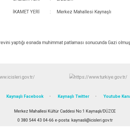
Gümüşova
Kaynaşlı
İKAMET YERİ
:
Merkez Mahallesi Kaynaşlı
Yığılca
örevini yaptığı esnada muhimmat patlaması sonucunda Gazi olmuşt
Kaynaşlı Facebook
Kaynaşlı Twitter
Youtube Kan
Merkez Mahallesi Kültür Caddesi No:1 Kaynaşlı/DÜZCE
0 380 544 43 04-66 e-posta: kaynasli@icisleri.gov.tr