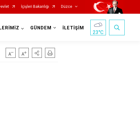
Devlet
İçişleri Bakanlığı
Düzce
LERİMİZ
GÜNDEM
İLETİŞİM
23
°C