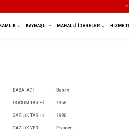
e-
KAMLIK
KAYNAŞLI
MAHALLİ İDARELER
HİZMET
Düzce
BABA ADI
:
Besim
Cumayeri
Akçakoca
DOĞUM TARİHİ
:
1968
Çilimli
GAZİLİK TARİHİ
:
1988
Gölyaka
GAZİLİK YERİ
:
Erzurum