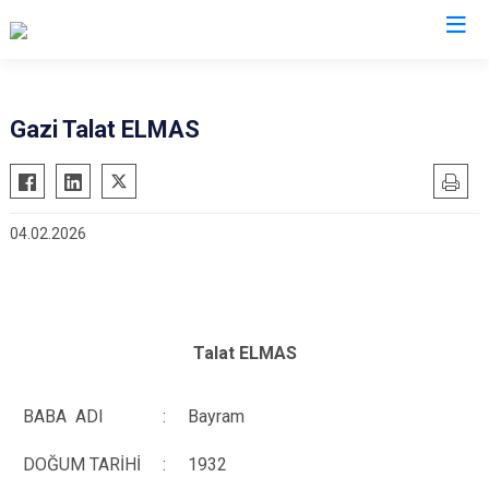
Düzce
Gazi Talat ELMAS
Cumayeri
Akçakoca
04.02.2026
Çilimli
Gölyaka
Gümüşova
Kaynaşlı
Talat ELMAS
Yığılca
BABA ADI
:
Bayram
DOĞUM TARİHİ
:
1932