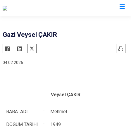
Düzce
Gazi Veysel ÇAKIR
Cumayeri
Akçakoca
04.02.2026
Çilimli
Gölyaka
Gümüşova
Kaynaşlı
Veysel ÇAKIR
Yığılca
BABA ADI
:
Mehmet
DOĞUM TARİHİ
:
1949