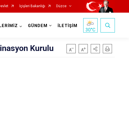
Devlet
İçişleri Bakanlığı
Düzce
LERİMİZ
GÜNDEM
İLETİŞİM
30
°C
dinasyon Kurulu