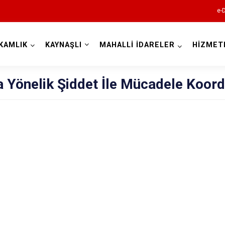
e-
KAMLIK
KAYNAŞLI
MAHALLİ İDARELER
HİZMET
Düzce
 Yönelik Şiddet İle Mücadele Koor
Cumayeri
Akçakoca
Çilimli
Gölyaka