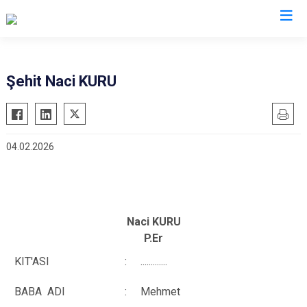
Düzce
Şehit Naci KURU
Cumayeri
Akçakoca
04.02.2026
Çilimli
Gölyaka
Gümüşova
Kaynaşlı
Naci KURU
Yığılca
P.Er
KIT'ASI
:
.............
BABA ADI
:
Mehmet